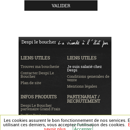
Despi le boucher
La viande à l'état pur
LIENS UTILES
LIENS UTILES
Trouver ma boucherie
Je suis salarié chez
Despi
Contacter Despi Le
Boucher
Conditions generales de
vente
Plan de site
Mentions légales
INFOS PRODUITS
PARTENARIAT /
RECRUTEMENT
Despi Le Boucher
partenaire Grand Frais
Buffet Traiteur
Les cookies assurent le bon fonctionnement de nos services. 
Dossier Presse
utilisant ces derniers, vous acceptez l’utilisation des cookies.
Recrutement
savoir plus
Accepter