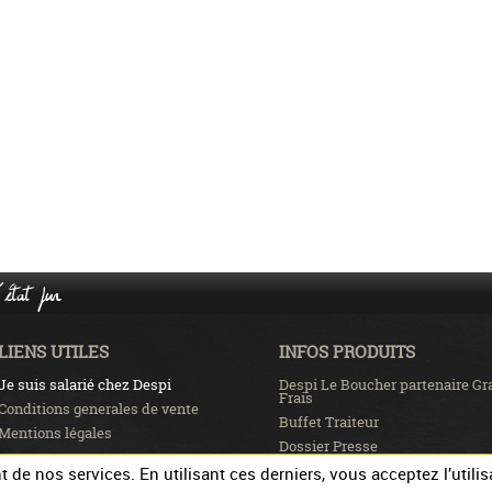
état pur
LIENS UTILES
INFOS PRODUITS
Je suis salarié chez Despi
Despi Le Boucher partenaire Gr
Frais
Conditions generales de vente
Buffet Traiteur
Mentions légales
Dossier Presse
Recrutement
de nos services. En utilisant ces derniers, vous acceptez l’utilis