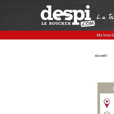
La tra
Ma bouch
Accueil /