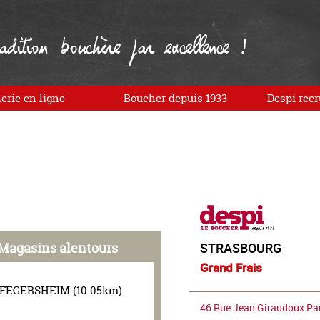
dition bouchère par excellence !
erie en ligne
Boucher depuis 1933
Despi recr
Magasins alentours
STRASBOURG
Grand Frais
FEGERSHEIM (10.05km)
46 Rue Jean Giraudoux Par