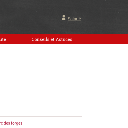
Salarié
ute
Conseils et Astuces
c des forges