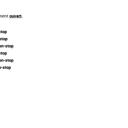
ement
ouvert
.
stop
stop
on-stop
stop
on-stop
-stop