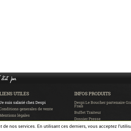
état pur
LIENS UTILES
INFOS PRODUITS
Je suis salarié chez Despi
Despi Le Boucher partenaire Gr
Frais
Conditions generales de vente
Buffet Traiteur
Mentions légales
Dossier Presse
Recrutement
de nos services. En utilisant ces derniers, vous acceptez l’utilis