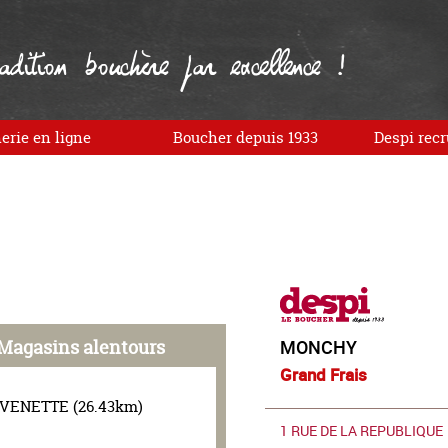
dition bouchère par excellence !
erie en ligne
Boucher depuis 1933
Despi recr
Magasins alentours
MONCHY
Grand Frais
VENETTE (26.43km)
1 RUE DE LA REPUBLIQUE