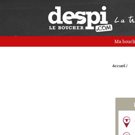
La tra
Ma bouch
Accueil /