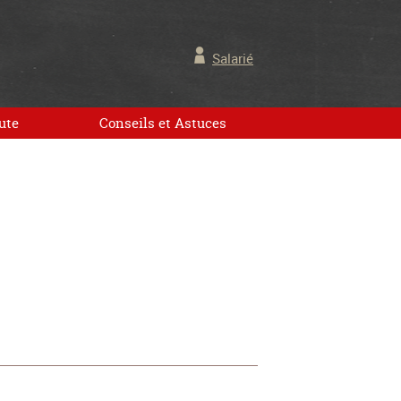
Salarié
ute
Conseils et Astuces