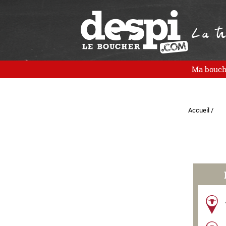
La tra
Ma bouch
Accueil /