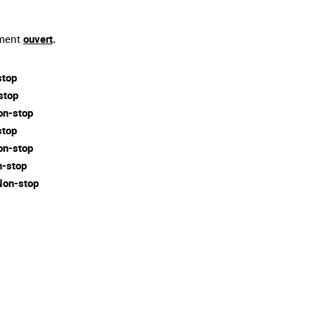
ement
ouvert
.
stop
stop
on-stop
stop
on-stop
-stop
Non-stop