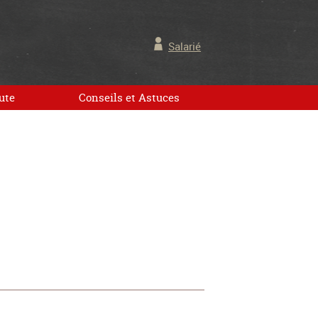
Salarié
ute
Conseils et Astuces