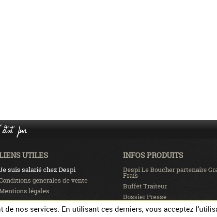
état pur
LIENS UTILES
INFOS PRODUITS
Je suis salarié chez Despi
Despi Le Boucher partenaire Gr
Frais
Conditions generales de vente
Buffet Traiteur
Mentions légales
Dossier Presse
Recrutement
de nos services. En utilisant ces derniers, vous acceptez l’utilis