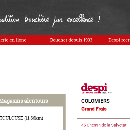
dition bouchère par excellence !
erie en ligne
Boucher depuis 1933
Despi recr
Magasins alentours
COLOMIERS
Grand Frais
TOULOUSE (11.66km)
45 Chemin de la Salvetat