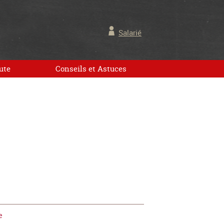
Salarié
ute
Conseils et Astuces
e