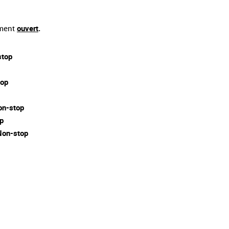
ement
ouvert
.
stop
top
on-stop
p
Non-stop