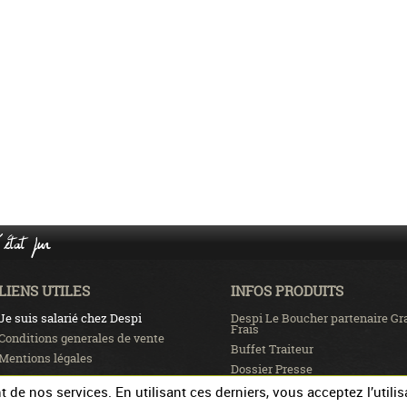
état pur
LIENS UTILES
INFOS PRODUITS
Je suis salarié chez Despi
Despi Le Boucher partenaire Gr
Frais
Conditions generales de vente
Buffet Traiteur
Mentions légales
Dossier Presse
Recrutement
de nos services. En utilisant ces derniers, vous acceptez l’utilis