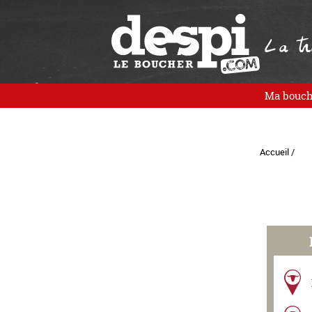
La tra
Ma bouch
Accueil /