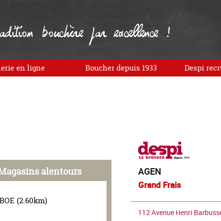
dition bouchère par excellence !
erie en ligne
Boucher depuis 1933
Despi recr
Magasins alentours
AGEN
Grand Frais
BOE (2.60km)
112 Avenue Henri Barbuss