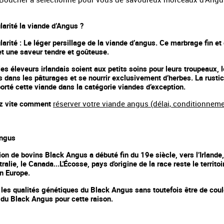
larité la viande d’Angus ?
larité : Le léger persillage de la viande d’angus. Ce marbrage fin et
t une saveur tendre et goûteuse.
les éleveurs irlandais soient aux petits soins pour leurs troupeaux, 
 dans les pâturages et se nourrir exclusivement d’herbes. La rustici
porté cette viande dans la catégorie viandes d’exception.
z vite comment
réserver votre viande angus (délai, conditionnem
Angus
ion de bovins Black Angus a débuté fin du 19e siècle, vers l’Irlande
tralie, le Canada...L'Écosse, pays d'origine de la race reste le territ
n Europe.
 les qualités génétiques du Black Angus sans toutefois être de coul
 du Black Angus pour cette raison.