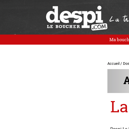
La tra
Ma bouch
Accueil /
Dos
La
Despi Le