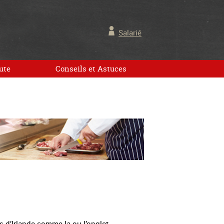
Salarié
ute
Conseils et Astuces
s d’Irlande comme la
ou l’onglet