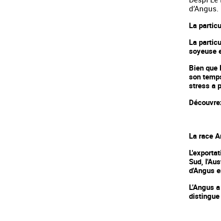
d’Angus.
La particu
La particu
soyeuse e
Bien que 
son temps
stress a 
Découvre
La race 
L'exportat
Sud, l'Aus
d'Angus e
L’Angus a
distingue