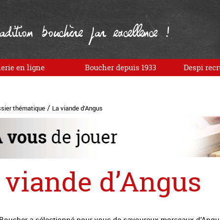
dition bouchère par excellence !
erie en ligne
Boucher depuis 1933
Despi recr
/
sier thématique
La viande d’Angus
 viande d’Angus
 Boucher a sélectionné pour vous de savoureux morceaux d’Angu