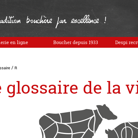
dition bouchère par excellence !
erie en ligne
Boucher depuis 1933
Despi recr
/
ssaire
R
 glossaire de la v