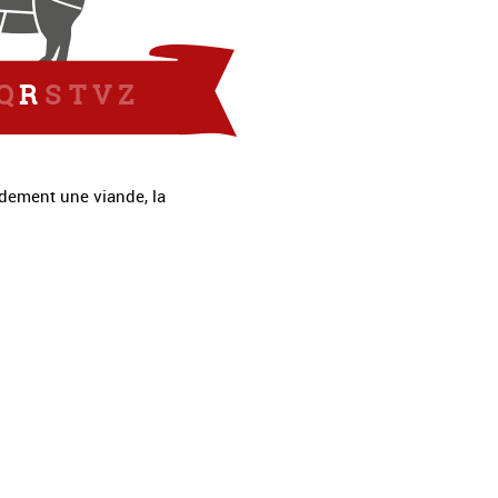
Q
R
S
T
V
Z
pidement une viande, la