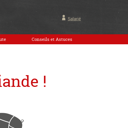
Salarié
ute
Conseils et Astuces
iande !