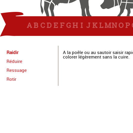
A
B
C
D
E
F
G
H
I
J
K
L
M
N
O
P
Raidir
A la poêle ou au sautoir saisir ra
colorer légèrement sans la cuire.
Réduire
Ressuage
Rotir