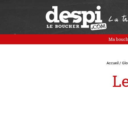
La tra
Ma bouch
Accueil /
Glo
Le