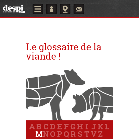
Le glossaire de la
viande !
A
B
C
D
E
F
G
H
I
J
K
L
M
N
O
P
Q
R
S
T
V
Z