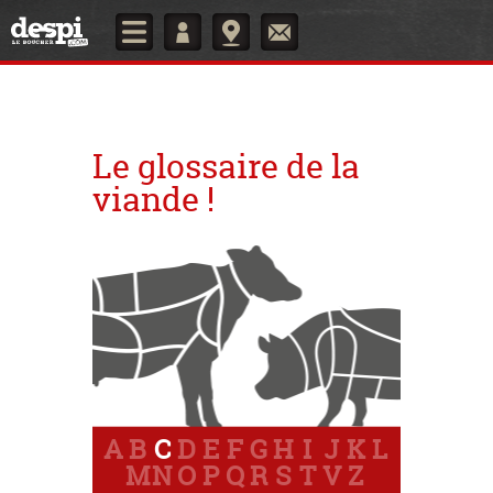
Le glossaire de la
viande !
A
B
C
D
E
F
G
H
I
J
K
L
M
N
O
P
Q
R
S
T
V
Z